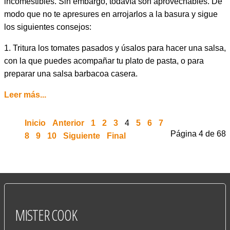
incomestibles. Sin embargo, todavía son aprovechables. De
modo que no te apresures en arrojarlos a la basura y sigue
los siguientes consejos:
1. Tritura los tomates pasados y úsalos para hacer una salsa,
con la que puedes acompañar tu plato de pasta, o para
preparar una salsa barbacoa casera.
Leer más...
Inicio
Anterior
1
2
3
4
5
6
7
Página 4 de 68
8
9
10
Siguiente
Final
MISTER
COOK