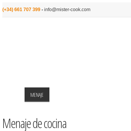
(+34) 661 707 399
-
info@mister-cook.com
INICIO
MENAJE
PARA COCINAR
PEQUEÑO ELECTROD
Menaje de cocina