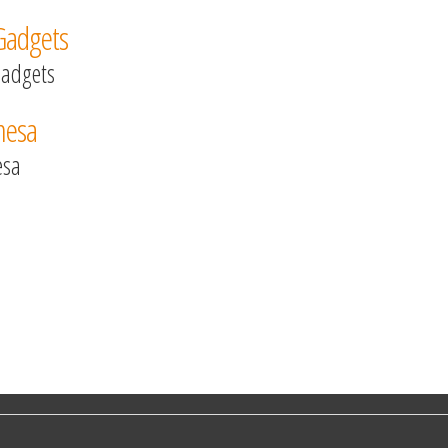
adgets
esa