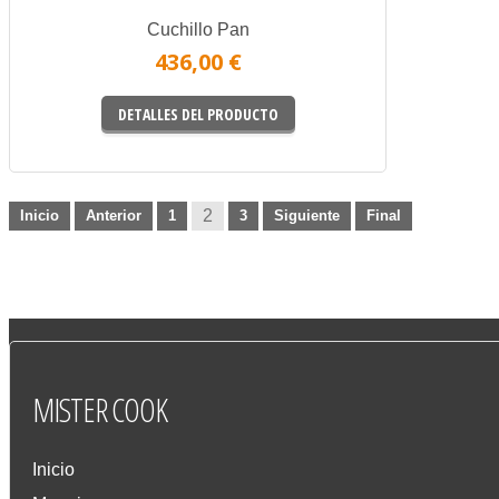
Cuchillo Pan
436,00 €
DETALLES DEL PRODUCTO
2
Inicio
Anterior
1
3
Siguiente
Final
MISTER
COOK
Inicio