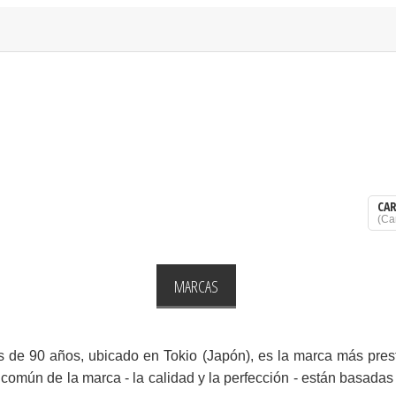
CA
(
Ca
OMÉSTICO
DESPENSA
MARCAS
OFERTAS
QUIENES 
s de 90 años, ubicado en Tokio (Japón), es la marca más prest
común de la marca - la calidad y la perfección - están basadas 