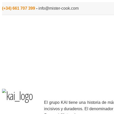
(+34) 661 707 399
-
info@mister-cook.com
INICIO
MENAJE
PARA COCINAR
PEQUEÑO ELECTROD
El grupo KAI tiene una historia de má
incisivos y duraderos. El denominador 