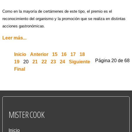
Como en la mayoría de certámenes de este tipo, el premio es el
reconocimiento del organismo y la promoción que se realiza en distintas
acciones gastronómicas.
Leer más...
Inicio
Anterior
15
16
17
18
Página 20 de 68
19
20
21
22
23
24
Siguiente
Final
MISTER
COOK
Inicio