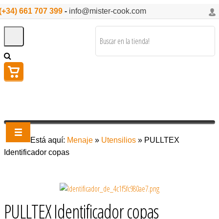
(+34) 661 707 399
-
info@mister-cook.com
Está aquí:
Menaje
»
Utensilios
»
PULLTEX
Identificador copas
PULLTEX Identificador copas