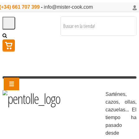
(+34) 661 707 399
-
info@mister-cook.com
Sarténes,
cazos, ollas,
cazuelas... El
tiempo ha
pasado
desde