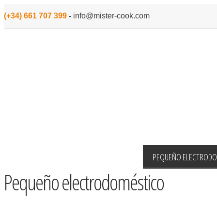
(+34) 661 707 399
-
info@mister-cook.com
INICIO
MENAJE
PARA COCINAR
PEQUEÑO ELECTROD
Pequeño electrodoméstico